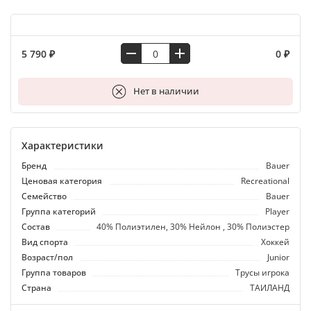
5 790 ₽
0 ₽
В корзину
Нет в наличии
Характеристики
Бренд
Bauer
Ценовая категория
Recreational
Семейство
Bauer
Группа категорий
Player
Состав
40% Полиэтилен, 30% Нейлон , 30% Полиэстер
Вид спорта
Хоккей
Возраст/пол
Junior
Группа товаров
Трусы игрока
Страна
ТАИЛАНД