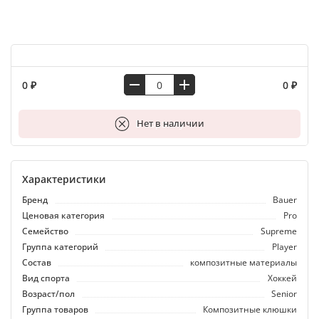
0 ₽
0 ₽
В корзину
Нет в наличии
Характеристики
Бренд
Bauer
Ценовая категория
Pro
Семейство
Supreme
Группа категорий
Player
Состав
композитные материалы
Вид спорта
Хоккей
Возраст/пол
Senior
Группа товаров
Композитные клюшки