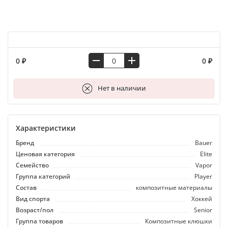
0 ₽
0 ₽
В корзину
Нет в наличии
Характеристики
Бренд
Bauer
Ценовая категория
Elite
Семейство
Vapor
Группа категорий
Player
Состав
композитные материалы
Вид спорта
Хоккей
Возраст/пол
Senior
Группа товаров
Композитные клюшки