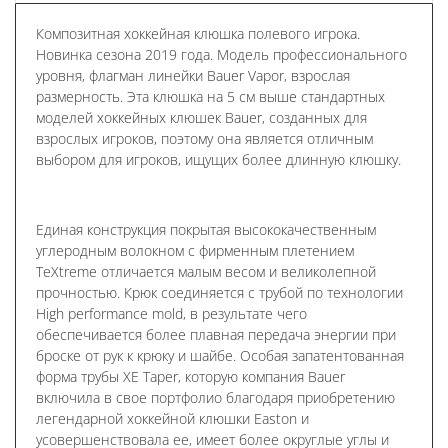
Композитная хоккейная клюшка полевого игрока.
Новинка сезона 2019 года. Модель профессионального
уровня, флагман линейки Bauer Vapor, взрослая
размерность. Эта клюшка на 5 см выше стандартных
моделей хоккейных клюшек Bauer, созданных для
взрослых игроков, поэтому она является отличным
выбором для игроков, ищущих более длинную клюшку.
Единая конструкция покрытая высококачественным
углеродным волокном с фирменным плетением
TeXtreme отличается малым весом и великолепной
прочностью. Крюк соединяется с трубой по технологии
High performance mold, в результате чего
обеспечивается более плавная передача энергии при
броске от рук к крюку и шайбе. Особая запатентованная
форма трубы XE Taper, которую компания Bauer
включила в свое портфолио благодаря приобретению
легендарной хоккейной клюшки Easton и
усовершенствовала ее, имеет более округлые углы и