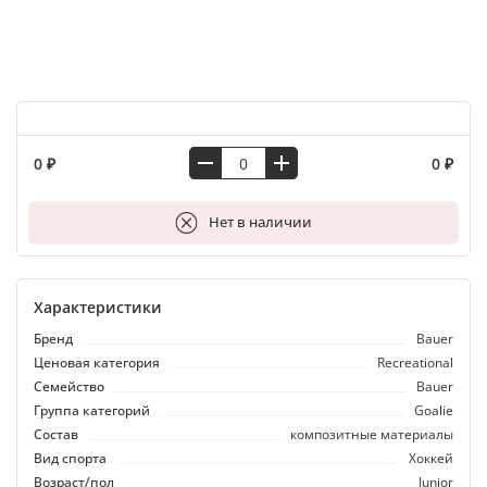
0 ₽
0 ₽
В корзину
Нет в наличии
Характеристики
Бренд
Bauer
Ценовая категория
Recreational
Семейство
Bauer
Группа категорий
Goalie
Состав
композитные материалы
Вид спорта
Хоккей
Возраст/пол
Junior