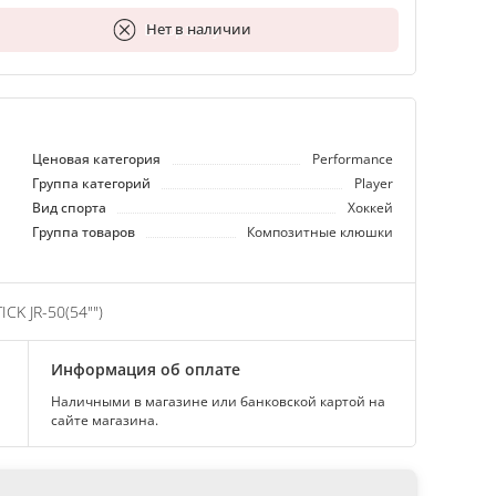
В корзину
Нет в наличии
Ценовая категория
Performance
Группа категорий
Player
Вид спорта
Хоккей
Группа товаров
Композитные клюшки
CK JR-50(54"")
Информация об оплате
Наличными в магазине или банковской картой на
сайте магазина.