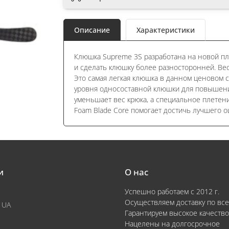
Описание
Характеристики
Клюшка Supreme 3S разработана на новой пл
и сделать клюшку более разносторонней. Вес
Это самая легкая клюшка в данном ценовом 
уровня односоставной клюшки для повышени
уменьшает вес крюка, а специальное плетени
Foam Blade Core помогает достичь лучшего 
и
О нас
Успешно работаем с 2012 г.
Осуществляем доставку по все
 UA
Гарантируем высокое качество
Нацелены на долгосрочное