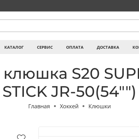
КАТАЛОГ
СЕРВИС
ОПЛАТА
ДОСТАВКА
КО
 клюшка S20 SUP
STICK JR-50(54"")
Главная
Хоккей
Клюшки