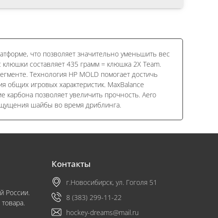
атформе, что позволяет значительно уменьшить вес
 клюшки составляет 435 грамм = клюшка 2X Team.
сегменте. Технология HP MOLD помогает достичь
я общих игровых характеристик. MaxBalance
е карбона позволяет увеличить прочность. Aero
ощущения шайбы во время дриблинга.
Контакты
г.Новосибирск, ул. Гоголя 51
й России.
8 (383) 299-11-22
 товара.
hockey-dreams@mail.ru