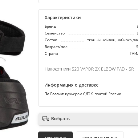
Характеристики
Бренд
Семейство
Состав
тканый нейлон,набивка,пл
Возраст/пол
S
Страна
ТАИ
Налокотники S20 VAPOR 2X ELBOW PAD - SR
Информация о доставке
По России:
курьером СДЭК, почтой России.
Выбрать