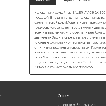
Описание
Характеристики
Налокотники хоккейные BAUER VAPOR 2X S20
посадкой. Внешняя отделка налокотников в
синтетической кожи.Модель имеет трехкомпо
градусов, которая дает игроку полный диапа
всех направлениях, что обеспечивает больш
движениях.Защита бицепса и предплечья вып
усиление формованной вставкой из пластика.
отличными защитными свойствами. Кроме тог
влагу и пот, сохраняя легкость и подвижнос
игры.Локтевая чаша выполнена из литого пла
Внутренняя подкладка Thermo Max + не тольк
и имеет антибактериальную пропитку.
и
О нас
Успешно работаем с 2012 г.