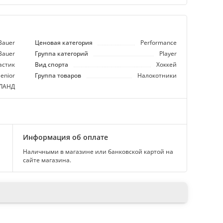
Bauer
Ценовая категория
Performance
Bauer
Группа категорий
Player
астик
Вид спорта
Хоккей
enior
Группа товаров
Налокотники
ЛАНД
Информация об оплате
Наличными в магазине или банковской картой на
сайте магазина.