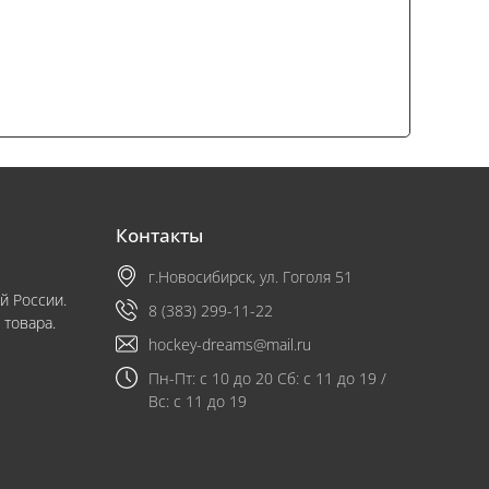
Контакты
г.Новосибирск, ул. Гоголя 51
й России.
8 (383) 299-11-22
 товара.
hockey-dreams@mail.ru
Пн-Пт: с 10 до 20 Сб: с 11 до 19 /
Вс: с 11 до 19