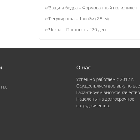
✅Защита бедра – Формованный полиэтилен
✅Регулировка – 1 дюйм (2.5см)
✅Чехол – Плотность 420 ден
и
О нас
Успешно работаем с 2012 г.
Осуществляем доставку по все
 UA
Гарантируем высокое качество
Нацелены на долгосрочное
сотрудничество.