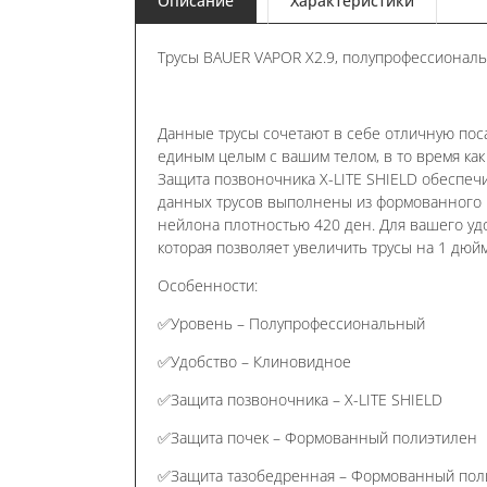
Описание
Характеристики
Трусы BAUER VAPOR X2.9, полупрофессиональ
Данные трусы сочетают в себе отличную поса
единым целым с вашим телом, в то время ка
Защита позвоночника X-LITE SHIELD обеспеч
данных трусов выполнены из формованного 
нейлона плотностью 420 ден. Для вашего удо
которая позволяет увеличить трусы на 1 дюйм
Особенности:
✅Уровень – Полупрофессиональный
✅Удобство – Клиновидное
✅Защита позвоночника – X-LITE SHIELD
✅Защита почек – Формованный полиэтилен
✅Защита тазобедренная – Формованный пол