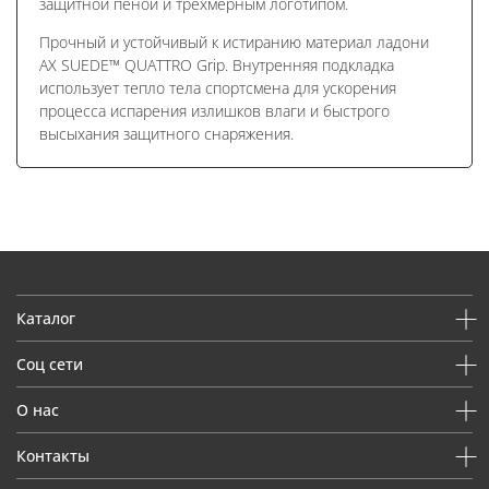
защитной пеной и трехмерным логотипом.
Прочный и устойчивый к истиранию материал ладони
AX SUEDE™ QUATTRO Grip. Внутренняя подкладка
использует тепло тела спортсмена для ускорения
процесса испарения излишков влаги и быстрого
высыхания защитного снаряжения.
Каталог
Соц сети
О нас
Контакты