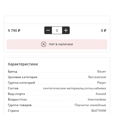
9 790 ₽
0 ₽
В корзину
Нет в наличии
Характеристики
Бренд
Bauer
Ценовая категория
Recreational
Группа категорий
Player
Состав
синтетические материалы,сетка,набивка
Вид спорта
Хоккей
Возраст/пол
Intermediate
Группа товаров
Перчатки хоккейные
Страна
ВЬЕТНАМ