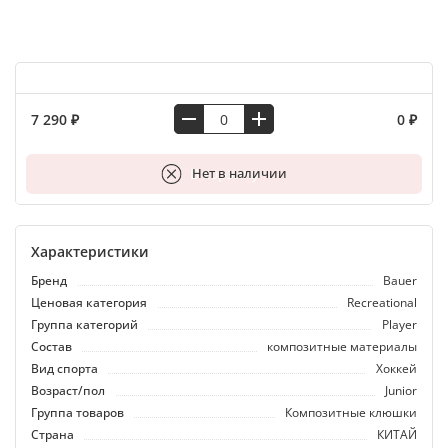
7 290 ₽
0 ₽
В корзину
Нет в наличии
Характеристики
Бренд
Bauer
Ценовая категория
Recreational
Группа категорий
Player
Состав
композитные материалы
Вид спорта
Хоккей
Возраст/пол
Junior
Группа товаров
Композитные клюшки
Страна
КИТАЙ