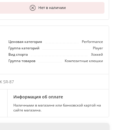
В корзину
Нет в наличии
Ценовая категория
Performance
Группа категорий
Player
Вид спорта
Хоккей
Группа товаров
Композитные клюшки
K SR-87
Информация об оплате
Наличными в магазине или банковской картой на
сайте магазина.