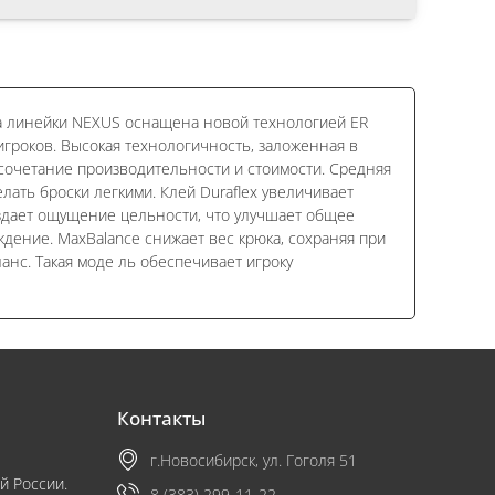
ка линейки NEXUS оснащена новой технологией ER
игроков. Высокая технологичность, заложенная в
сочетание производительности и стоимости. Средняя
елать броски легкими. Клей Duraflex увеличивает
здает ощущение цельности, что улучшает общее
ождение. MaxBalance снижает вес крюка, сохраняя при
анс. Такая моде ль обеспечивает игроку
Контакты
г.Новосибирск, ул. Гоголя 51
й России.
8 (383) 299-11-22