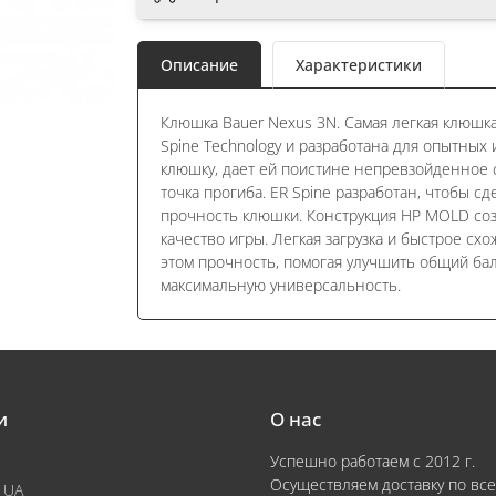
Описание
Характеристики
Клюшка Bauer Nexus 3N. Самая легкая клюш
Spine Technology и разработана для опытных 
клюшку, дает ей поистине непревзойденное 
точка прогиба. ER Spine разработан, чтобы сд
прочность клюшки. Конструкция HP MOLD со
качество игры. Легкая загрузка и быстрое сх
этом прочность, помогая улучшить общий бал
максимальную универсальность.
и
О нас
Успешно работаем с 2012 г.
Осуществляем доставку по все
 UA