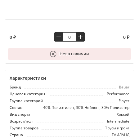
0 ₽
0 ₽
В корзину
Нет в наличии
Характеристики
Бренд
Bauer
Ценовая категория
Performance
Группа категорий
Player
Состав
40% Полиэтилен, 30% Нейлон , 30% Полиэстер
Вид спорта
Хоккей
Возраст/пол
Intermediate
Группа товаров
Трусы игрока
Страна
ТАИЛАНД