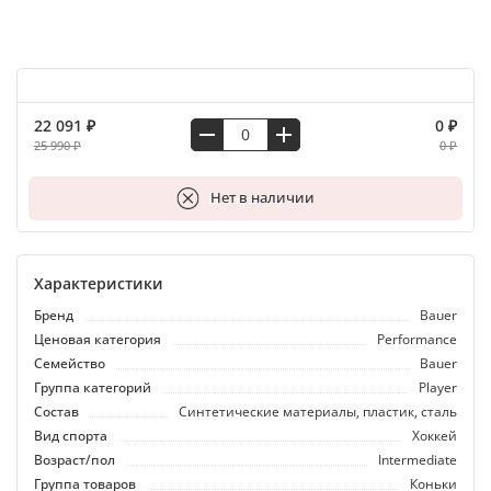
22 091 ₽
0 ₽
25 990 ₽
0 ₽
В корзину
Нет в наличии
Характеристики
Бренд
Bauer
Ценовая категория
Performance
Семейство
Bauer
Группа категорий
Player
Состав
Синтетические материалы, пластик, сталь
Вид спорта
Хоккей
Возраст/пол
Intermediate
Группа товаров
Коньки