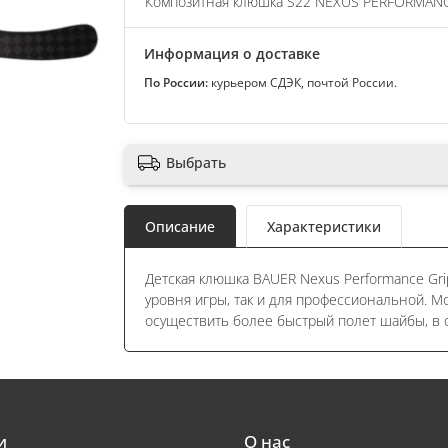
Композитная клюшка S22 NEXUS PERFORMANCE
Информация о доставке
По России:
курьером СДЭК, почтой России.
Выбрать
Описание
Характеристики
Детская клюшка BAUER Nexus Performance Gri
уровня игры, так и для профессиональной. М
осуществить более быстрый полет шайбы, в 
и
О нас