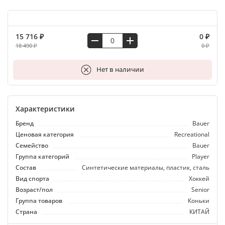
15 716 ₽
0 ₽
18 490 ₽
0 ₽
В корзину
Нет в наличии
Характеристики
Бренд
Bauer
Ценовая категория
Recreational
Семейство
Bauer
Группа категорий
Player
Состав
Синтетические материалы, пластик, сталь
Вид спорта
Хоккей
Возраст/пол
Senior
Группа товаров
Коньки
Страна
КИТАЙ