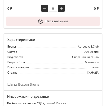
0 ₽
0 ₽
В корзину
Нет в наличии
Характеристики
Бренд
Atributika&Club
Состав
100% Акрил
Вид спорта
Спортивный стиль
Возраст/пол
Мужчины
Группа товаров
Шапка
Страна
КАНАДА
Шапка Boston Bruins
Информация о доставке
По России:
курьером СДЭК, почтой России.