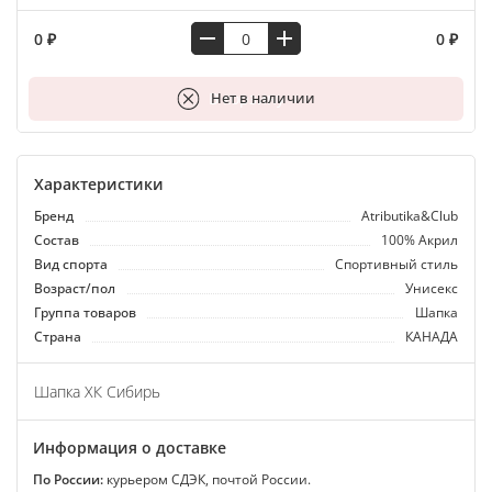
0 ₽
0 ₽
В корзину
Нет в наличии
Характеристики
Бренд
Atributika&Club
Состав
100% Акрил
Вид спорта
Спортивный стиль
Возраст/пол
Унисекс
Группа товаров
Шапка
Страна
КАНАДА
Шапка ХК Сибирь
Информация о доставке
По России:
курьером СДЭК, почтой России.