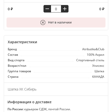
0 ₽
0 ₽
В корзину
Нет в наличии
Характеристики
Бренд
Atributika&Club
Состав
100% Акрил
Вид спорта
Спортивный стиль
Возраст/пол
Унисекс
Группа товаров
Шапка
Страна
КАНАДА
Шапка ХК Сибирь
Информация о доставке
По России:
курьером СДЭК, почтой России.