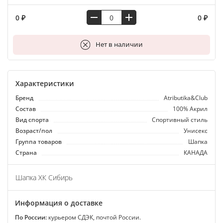
0 ₽
0 ₽
В корзину
Нет в наличии
Характеристики
Бренд
Atributika&Club
Состав
100% Акрил
Вид спорта
Спортивный стиль
Возраст/пол
Унисекс
Группа товаров
Шапка
Страна
КАНАДА
Шапка ХК Сибирь
Информация о доставке
По России:
курьером СДЭК, почтой России.