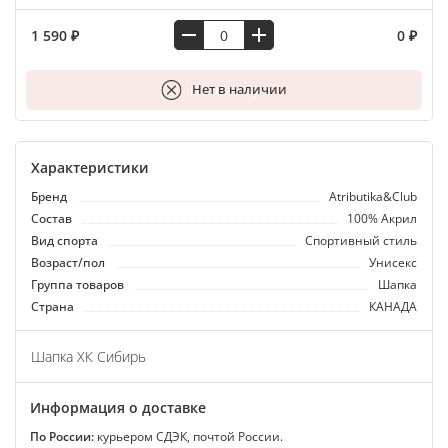
1 590 ₽
0 ₽
В корзину
Нет в наличии
Характеристики
Бренд
Atributika&Club
Состав
100% Акрил
Вид спорта
Спортивный стиль
Возраст/пол
Унисекс
Группа товаров
Шапка
Страна
КАНАДА
Шапка ХК Сибирь
Информация о доставке
По России:
курьером СДЭК, почтой России.