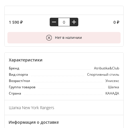
1 590 ₽
0 ₽
В корзину
Нет в наличии
Характеристики
Бренд
Atributika&Club
Вид спорта
Спортивный стиль
Возраст/пол
Унисекс
Группа товаров
Шапка
Страна
КАНАДА
Шапка New York Rangers
Информация о доставке