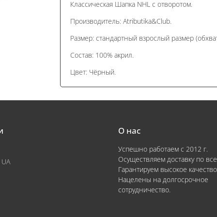
Классическая Шапка NHL с отворотом.
Производитель: Atributika&Club.
Размер: стандартный взрослый размер (обхват
Состав: 100% акрил.
Цвет: Чёрный.
и
О нас
Успешно работаем с 2012 г.
Осуществляем доставку по все
 UA
Гарантируем высокое качество
Нацелены на долгосрочное
сотрудничество.