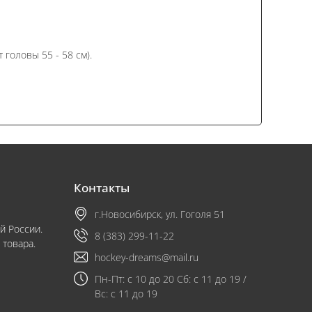
 головы 55 - 58 см).
Контакты
г.Новосибирск, ул. Гоголя 51
й России.
8 (383) 299-11-22
 товара.
hockey-dreams@mail.ru
Пн-Пт: с 10 до 20 Сб: с 11 до 19 /
Вс: с 11 до 19