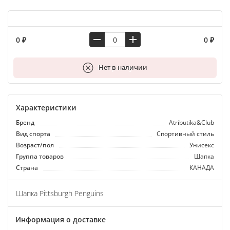
0 ₽
0 ₽
В корзину
Нет в наличии
Характеристики
Бренд
Atributika&Club
Вид спорта
Спортивный стиль
Возраст/пол
Унисекс
Группа товаров
Шапка
Страна
КАНАДА
Шапка Pittsburgh Penguins
Информация о доставке