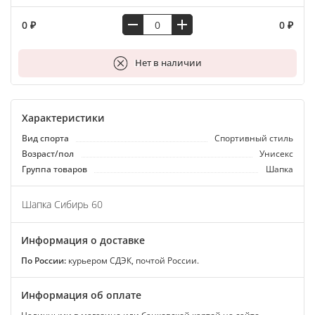
0 ₽
0 ₽
В корзину
Нет в наличии
Характеристики
Вид спорта
Спортивный стиль
Возраст/пол
Унисекс
Группа товаров
Шапка
Шапка Сибирь 60
Информация о доставке
По России:
курьером СДЭК, почтой России.
Информация об оплате