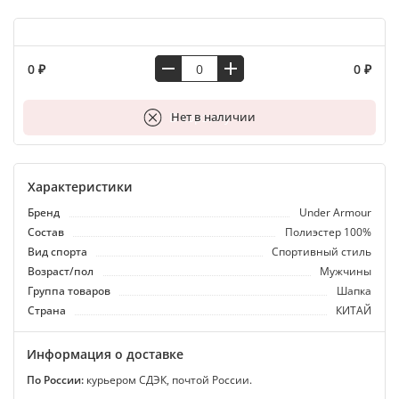
0 ₽
0 ₽
В корзину
Нет в наличии
Характеристики
Бренд
Under Armour
Состав
Полиэстер 100%
Вид спорта
Спортивный стиль
Возраст/пол
Мужчины
Группа товаров
Шапка
Страна
КИТАЙ
Информация о доставке
По России:
курьером СДЭК, почтой России.