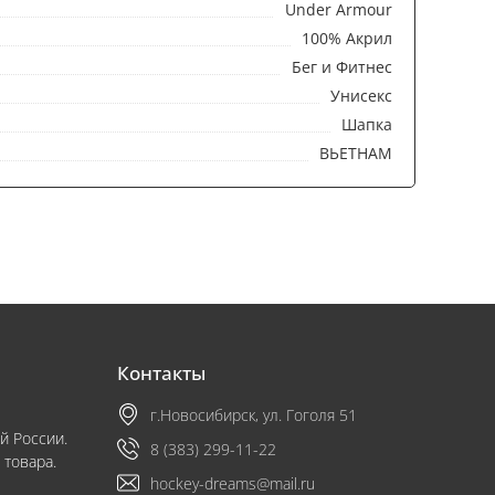
Under Armour
100% Акрил
Бег и Фитнес
Унисекс
Шапка
ВЬЕТНАМ
Контакты
г.Новосибирск, ул. Гоголя 51
й России.
8 (383) 299-11-22
 товара.
hockey-dreams@mail.ru