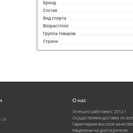
Бренд
Состав
Вид спорта
Возраст/пол
Группа товаров
Страна
и
О нас
Успешно работаем с 2012 г.
Осуществляем доставку по все
 UA
Гарантируем высокое качество
Нацелены на долгосрочное