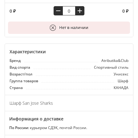
0 ₽
0 ₽
В корзину
Нет в наличии
Характеристики
Бренд
Atributika&Club
Вид спорта
Спортивный стиль
Возраст/пол
Унисекс
Группа товаров
Шарф
Страна
КАНАДА
Шарф San Jose Sharks
Информация о доставке
По России:
курьером СДЭК, почтой России.