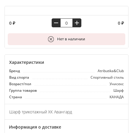
0 ₽
0 ₽
В корзину
Нет в наличии
Характеристики
Бренд
Atributika&Club
Вид спорта
Спортивный стиль
Возраст/пол
Унисекс
Группа товаров
Шарф
Страна
КАНАДА
Шарф трикотажный ХК Авангард
Информация о доставке