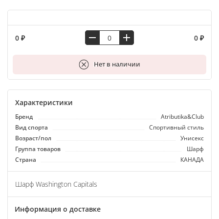
0 ₽
0 ₽
В корзину
Нет в наличии
Характеристики
Бренд
Atributika&Club
Вид спорта
Спортивный стиль
Возраст/пол
Унисекс
Группа товаров
Шарф
Страна
КАНАДА
Шарф Washington Capitals
Информация о доставке