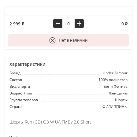
2 999 ₽
0 ₽
В корзину
Нет в наличии
Характеристики
Бренд
Under Armour
Состав
100% полиэстер
Вид спорта
Бег и Фитнес
Возраст/пол
Женщины
Группа товаров
Шорты
Страна
ФИЛИППИНЫ
Шорты Run (GD) Q3 W UA Fly By 2.0 Short