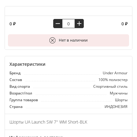
0 ₽
0 ₽
В корзину
Нет в наличии
Характеристики
Бренд
Under Armour
Состав
100% полиэстер
Вид спорта
Спортивный стиль
Возраст/пол
Мужчины
Группа товаров
Шорты
Страна
ИНДОНЕЗИЯ
Шорты UA Launch SW 7'' WM Short-BLK