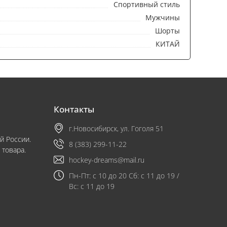
Спортивный стиль
Мужчины
Шорты
КИТАЙ
Контакты
г.Новосибирск, ул. Гоголя 51
й России.
8 (383) 299-11-22
 товара.
hockey-dreams@mail.ru
Пн-Пт: с 10 до 20 Сб: с 11 до 19 /
Вс: с 11 до 19