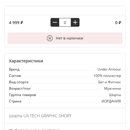
4 999 ₽
0 ₽
В корзину
Нет в наличии
Характеристики
Бренд
Under Armour
Состав
100% полиэстер
Вид спорта
Бег и Фитнес
Возраст/пол
Мужчины
Группа товаров
Шорты
Страна
ИОРДАНИЯ
Шорты UA TECH GRAPHIC SHORT