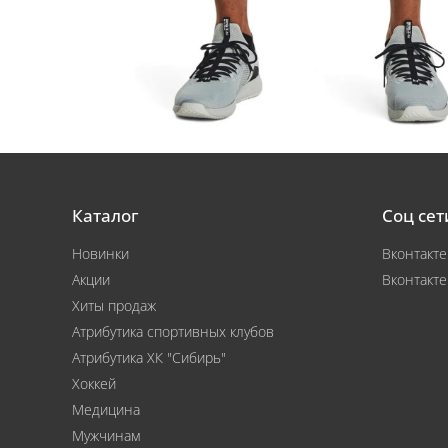
Каталог
Соц сет
Новинки
Вконтакте
Акции
Вконтакте
Хиты продаж
Атрибутика спортивных клубов
Атрибутика ХК "Сибирь"
Хоккей
Медицина
Мужчинам