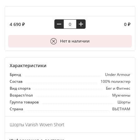
4 690 ₽
0 ₽
В корзину
Нет в наличии
Характеристики
Бренд
Under Armour
Состав
100% полиэстер
Вид спорта
Бег и Фитнес
Возраст/пол
Мужчины
Группа товаров
Шорты
Страна
ВЬЕТНАМ
Шорты Vanish Woven Short