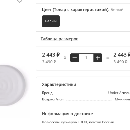
Цвет (Товар с характеристикой)
:
Белый
Белый
Таблица размеров
2 443 ₽
2 443 
=
X
3 490 ₽
3 490 ₽
Характеристики
Бренд
Under Armou
Возраст/пол
Мужчин
Информация о доставке
По России:
курьером СДЭК, почтой России.