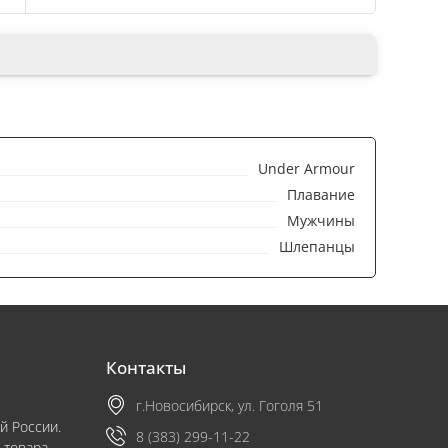
Under Armour
Плавание
Мужчины
Шлепанцы
Контакты
г.Новосибирск, ул. Гоголя 51
й России.
8 (383) 299-11-22
 товара.