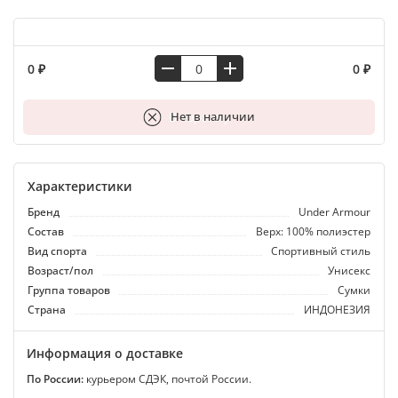
0 ₽
0 ₽
В корзину
Нет в наличии
Характеристики
Бренд
Under Armour
Состав
Верх: 100% полиэстер
Вид спорта
Спортивный стиль
Возраст/пол
Унисекс
Группа товаров
Сумки
Страна
ИНДОНЕЗИЯ
Информация о доставке
По России:
курьером СДЭК, почтой России.