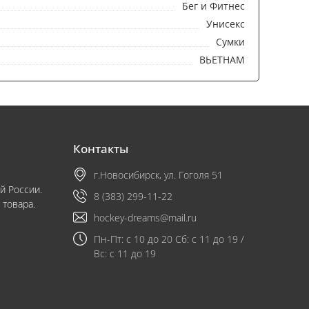
Бег и Фитнес
Унисекс
Сумки
ВЬЕТНАМ
Контакты
г.Новосибирск, ул. Гоголя 51
й России.
8 (383) 299-11-22
 товара.
hockey-dreams@mail.ru
Пн-Пт: с 10 до 20 Сб: с 11 до 19 /
Вс: с 11 до 19