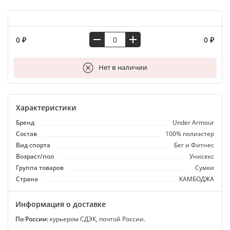
0 ₽
0 ₽
В корзину
Нет в наличии
Характеристики
Бренд
Under Armour
Состав
100% полиэстер
Вид спорта
Бег и Фитнес
Возраст/пол
Унисекс
Группа товаров
Сумки
Страна
КАМБОДЖА
Информация о доставке
По России:
курьером СДЭК, почтой России.