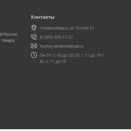
Контакты
г.Новосибирск, ул. Гоголя 51
й России.
8 (383) 299-11-22
 товара.
hockey-dreams@mail.ru
Пн-Пт: с 10 до 20 Сб: с 11 до 19 /
Вс: с 11 до 19