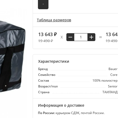
-
Таблица размеров
13 643 ₽
13 64
=
X
19 490 ₽
19 490
Характеристики
Бренд
Bauer
Семейство
Core
Состав
100% полиэстер
Возраст/пол
Senior
Страна
ТАИЛАНД
Информация о доставке
По России:
курьером СДЭК, почтой России.