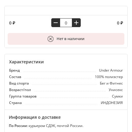
0 ₽
0 ₽
В корзину
Нет в наличии
Характеристики
Бренд
Under Armour
Состав
100% полиэстер
Вид спорта
Бег и Фитнес
Возраст/пол
Унисекс
Группа товаров
Сумки
Страна
ИНДОНЕЗИЯ
Информация о доставке
По России:
курьером СДЭК, почтой России.