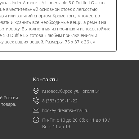
умка Under Armour UA Undeniable 5.0 Duffle LG - это
 Ее вместительный основной отсек с легкостью
дки или занятий спортом. Кроме того, множество
вать и хранить все необходимые вещи, а ремни на
ортировку. Выполненная из прочных и износостойких
e 5.0 Duffle LG готова к любым приключениям и
у всех ваших вещей. Размеры: 75 х 37 х 36 см
Контакты
г.Новосибирск, ул. Гоголя 51
й России.
8 (383) 299-11-22
 товара.
hockey-dreams@mail.ru
Пн-Пт: с 10 до 20 Сб: с 11 до 19 /
Вс: с 11 до 19