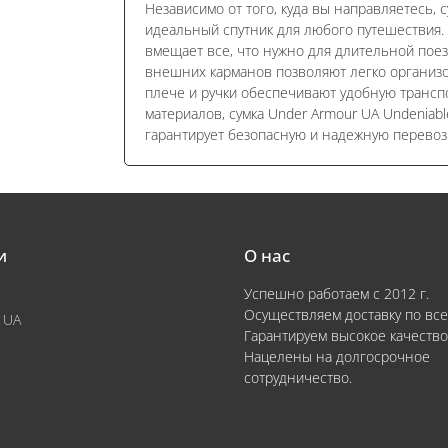
Независимо от того, куда вы направляетесь, с
идеальный спутник для любого путешествия.
вмещает все, что нужно для длительной поез
внешних карманов позволяют легко организо
плече и ручки обеспечивают удобную трансп
материалов, сумка Under Armour UA Undeniabl
гарантирует безопасную и надежную перевозк
и
О нас
Успешно работаем с 2012 г.
Осуществляем доставку по все
 UA
Гарантируем высокое качество
Нацелены на долгосрочное
сотрудничество.