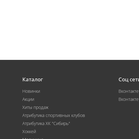
Каталог
Соц сет
Новинки
Вконтакте
Акции
Вконтакте
Хиты продаж
Атрибутика спортивных клубов
Атрибутика ХК "Сибирь"
Хоккей