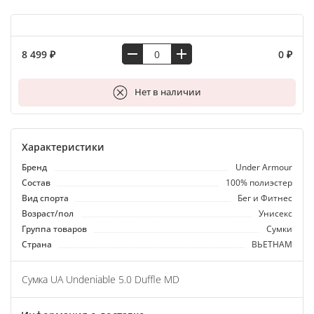
8 499 ₽
0 ₽
В корзину
Нет в наличии
Характеристики
Бренд
Under Armour
Состав
100% полиэстер
Вид спорта
Бег и Фитнес
Возраст/пол
Унисекс
Группа товаров
Сумки
Страна
ВЬЕТНАМ
Сумка UA Undeniable 5.0 Duffle MD