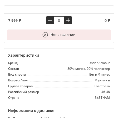
7 999 ₽
0 ₽
В корзину
Нет в наличии
Характеристики
Бренд
Under Armour
Состав
80% хлопок, 20% полиэстер
Вид спорта
Бег и Фитнес
Возраст/пол
Мужчины
Группа товаров
Толстовка
Российский размер
46-48
Страна
ВЬЕТНАМ
Информация о доставке