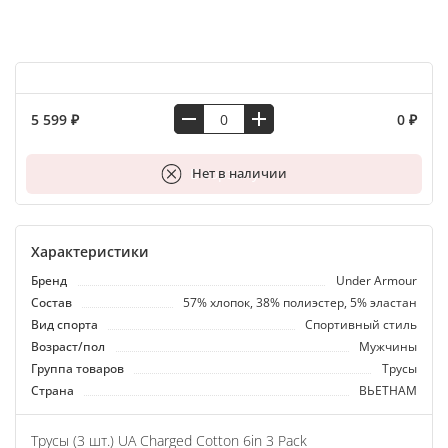
5 599 ₽
0 ₽
В корзину
Нет в наличии
Характеристики
Бренд
Under Armour
Состав
57% хлопок, 38% полиэстер, 5% эластан
Вид спорта
Спортивный стиль
Возраст/пол
Мужчины
Группа товаров
Трусы
Страна
ВЬЕТНАМ
Трусы (3 шт.) UA Charged Cotton 6in 3 Pack