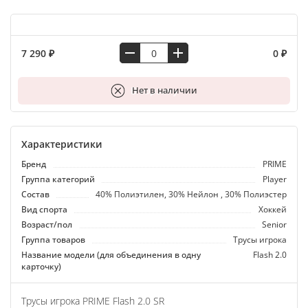
7 290 ₽
0 ₽
В корзину
Нет в наличии
Характеристики
Бренд
PRIME
Группа категорий
Player
Состав
40% Полиэтилен, 30% Нейлон , 30% Полиэстер
Вид спорта
Хоккей
Возраст/пол
Senior
Группа товаров
Трусы игрока
Название модели (для объединения в одну
Flash 2.0
карточку)
Трусы игрока PRIME Flash 2.0 SR