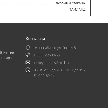
Лезвия и стаканы
ТАИЛАНД
Контакты
г.Новосибирск, ул. Гоголя 51
й России.
8 (383) 299-11-22
 товара.
hockey-dreams@mail.ru
Пн-Пт: с 10 до 20 Сб: с 11 до 19 /
Вс: с 11 до 19