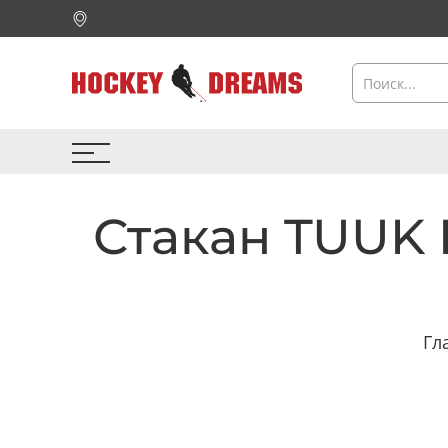
Стакан TUUK 
Гл