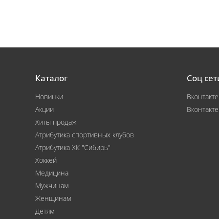
Каталог
Соц сет
Новинки
Вконтакте
Акции
Вконтакте
Хиты продаж
Атрибутика спортивных клубов
Атрибутика ХК "Сибирь"
Хоккей
Медицина
Мужчинам
Женщинам
Детям