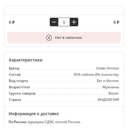
0 ₽
0 ₽
В корзину
Нет в наличии
Характеристики
Бренд
Under Armour
Состав
92% нейлон,8% полиэстер.
Вид спорта
Бег и Фитнес
Возраст/пол
Мужчины
Группа товаров
Жилет
Страна
ИНДОНЕЗИЯ
Информация о доставке
По России:
курьером СДЭК, почтой России.