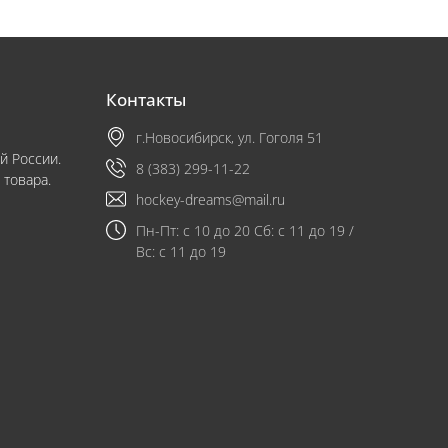
Контакты
г.Новосибирск, ул. Гоголя 51
й России.
8 (383) 299-11-22
 товара.
hockey-dreams@mail.ru
Пн-Пт: с 10 до 20 Сб: с 11 до 19 /
Вс: с 11 до 19