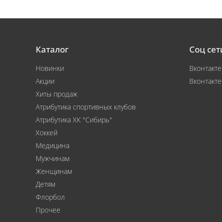
Каталог
Соц сет
Новинки
Вконтакте
Акции
Вконтакте
Хиты продаж
Атрибутика спортивных клубов
Атрибутика ХК "Сибирь"
Хоккей
Медицина
Мужчинам
Женщинам
Детям
Флорбол
Прочее